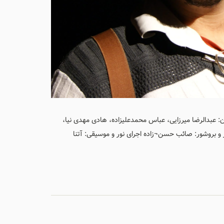
ان: عبدالرضا میرزایی، عباس محمدعلیزاده، هادی مهدی نیا،
ر و بروشور: صائب حسن¬زاده اجرای نور و موسیقی: آتنا