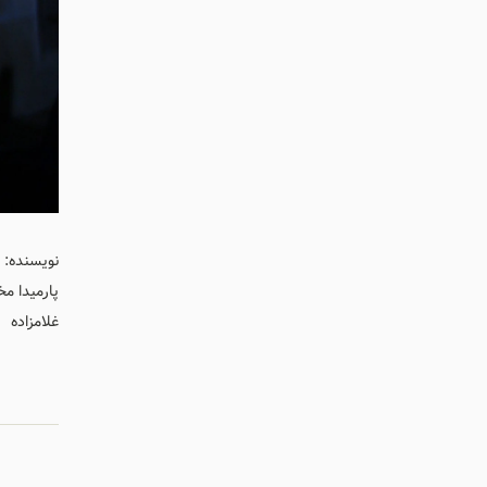
نویسنده: ب
پارمیدا م
غلامزاده